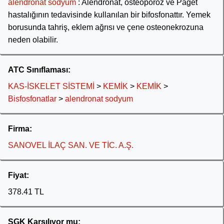
alendronat sodyum
: Alendronat, osteoporoz ve Paget
hastalığının tedavisinde kullanılan bir bifosfonattır. Yemek
borusunda tahriş, eklem ağrısı ve çene osteonekrozuna
neden olabilir.
ATC Sınıflaması:
KAS-İSKELET SİSTEMİ
>
KEMİK
>
KEMİK
>
Bisfosfonatlar
>
alendronat sodyum
Firma:
SANOVEL İLAÇ SAN. VE TİC. A.Ş.
Fiyat:
378.41 TL
SGK Karşılıyor mu: