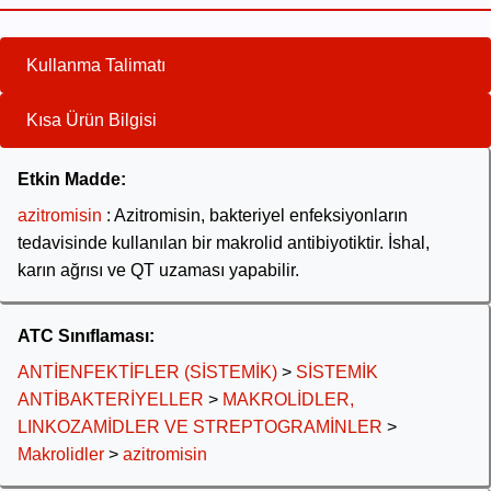
Kullanma Talimatı
Kısa Ürün Bilgisi
Etkin Madde:
azitromisin
: Azitromisin, bakteriyel enfeksiyonların
tedavisinde kullanılan bir makrolid antibiyotiktir. İshal,
karın ağrısı ve QT uzaması yapabilir.
ATC Sınıflaması:
ANTİENFEKTİFLER (SİSTEMİK)
>
SİSTEMİK
ANTİBAKTERİYELLER
>
MAKROLİDLER,
LINKOZAMİDLER VE STREPTOGRAMİNLER
>
Makrolidler
>
azitromisin