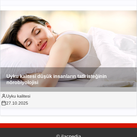
Uyku kalitesi düşük insanların tatlı isteğinin
nörobiyolojisi
Uyku kalitesi
27.10.2025
©
ilacpedia