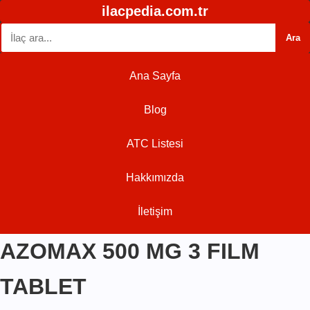
ilacpedia.com.tr
Ara
Ana Sayfa
Blog
ATC Listesi
Hakkımızda
İletişim
AZOMAX 500 MG 3 FILM
TABLET