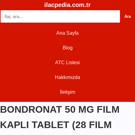
ilacpedia.com.tr
Ara
Ana Sayfa
Blog
ATC Listesi
Hakkımızda
İletişim
BONDRONAT 50 MG FILM
KAPLI TABLET (28 FILM