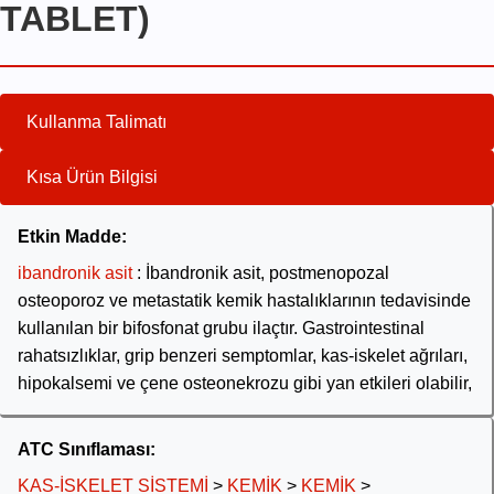
TABLET)
Kullanma Talimatı
Kısa Ürün Bilgisi
Etkin Madde:
ibandronik asit
: İbandronik asit, postmenopozal
osteoporoz ve metastatik kemik hastalıklarının tedavisinde
kullanılan bir bifosfonat grubu ilaçtır. Gastrointestinal
rahatsızlıklar, grip benzeri semptomlar, kas-iskelet ağrıları,
hipokalsemi ve çene osteonekrozu gibi yan etkileri olabilir,
ATC Sınıflaması:
KAS-İSKELET SİSTEMİ
>
KEMİK
>
KEMİK
>