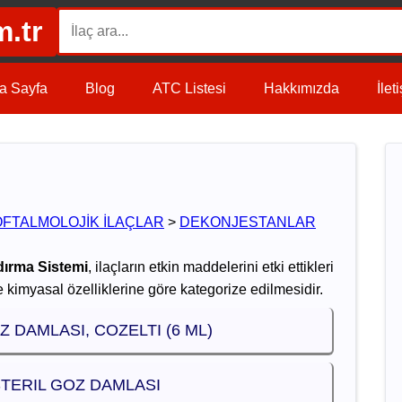
m.tr
a Sayfa
Blog
ATC Listesi
Hakkımızda
İlet
OFTALMOLOJİK İLAÇLAR
>
DEKONJESTANLAR
dırma Sistemi
, ilaçların etkin maddelerini etki ettikleri
 kimyasal özelliklerine göre kategorize edilmesidir.
 DAMLASI, COZELTI (6 ML)
STERIL GOZ DAMLASI