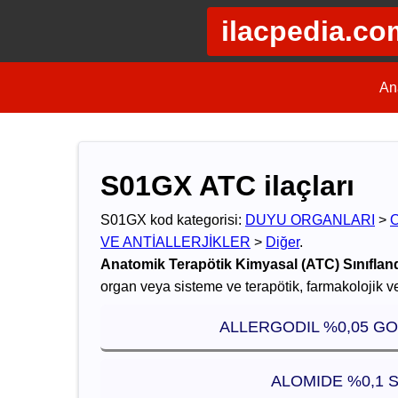
ilacpedia.co
An
S01GX ATC ilaçları
S01GX kod kategorisi:
DUYU ORGANLARI
>
VE ANTİALLERJİKLER
>
Diğer
.
Anatomik Terapötik Kimyasal (ATC) Sınıflan
organ veya sisteme ve terapötik, farmakolojik ve
ALLERGODIL %0,05 GOZ
ALOMIDE %0,1 